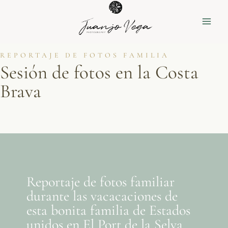
Saltar
al
contenido
REPORTAJE DE FOTOS FAMILIA
Sesión de fotos en la Costa
Brava
Reportaje de fotos familiar
durante las vacacaciones de
esta bonita familia de Estados
unidos en El Port de la Selva